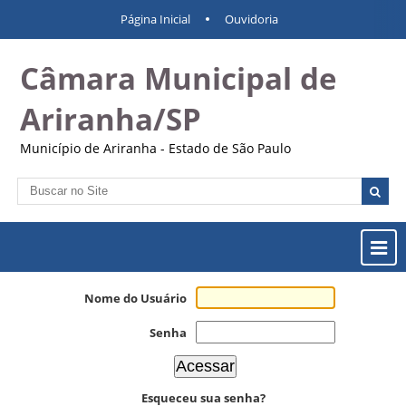
Ir
Ferramentas
Navegação
Página Inicial
Ouvidoria
para
Pessoais
o
Câmara Municipal de
conteúdo.
|
Ir
Ariranha/SP
para
a
Município de Ariranha - Estado de São Paulo
navegação
Busca
Busca
Avançada…
Most
ou
Ocul
Nome do Usuário
Men
Senha
Esqueceu sua senha?