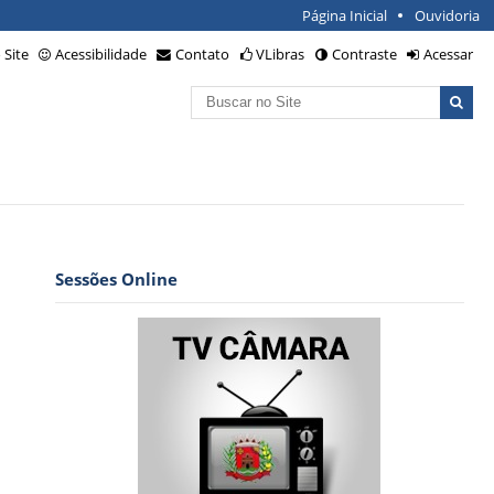
Página Inicial
Ouvidoria
Site
Acessibilidade
Contato
VLibras
Contraste
Acessar
Busca
Busca
Avançada…
Sessões Online