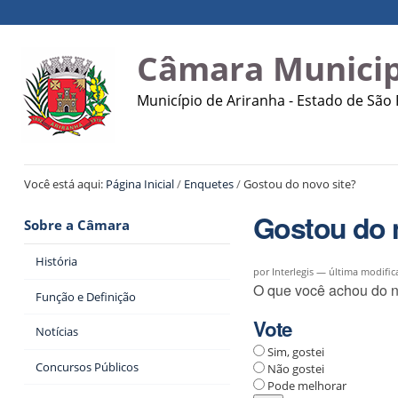
Ir
Ferramentas
Navegação
para
Pessoais
o
Câmara Municip
conteúdo.
|
Município de Ariranha - Estado de São
Ir
para
a
navegação
Você está aqui:
Página Inicial
/
Enquetes
/
Gostou do novo site?
Gostou do 
Sobre a Câmara
História
por Interlegis —
última modific
O que você achou do n
Função e Definição
Vote
Notícias
Sim, gostei
Concursos Públicos
Não gostei
Pode melhorar