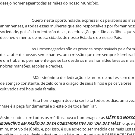
desejo homenagear todas as mães do nosso Município.
Quero nesta oportunidade, expressar os parabéns as mãe
ariranhenses, a todas essas mulheres que são responsáveis por formar nos
sociedade, pois é da orientação delas, da educação que dão aos filhos que 
desenvolvimento de nossa cidade, de nosso Estado e do nosso País.
As Homenageadas são as grandes responsáveis pela form
de caráter de nossos semelhantes, uma missão que nem sempre é lembrad
é um trabalho permanente que se faz desde os mais humildes lares às mais
nobres mansões, escolas e creches.
Mãe, sinônimo de dedicação, de amor, de noites sem dorm
de atenção constante, de zelo com a criação de seus filhos e pelos valores
cultivados até hoje pela família.
Esta homenagem deveria ser feita todos os dias, uma vez
“Mãe é a peça fundamental e o esteio de toda família".
Assim sendo, com todos os méritos, busco homenagear as
MÃES DO NOSS
MUNICÍPIO EM RAZÃO DA DATA COMEMORATIVA AO “DIA DAS MÃES
, o que 
mim, motivo de júbilo, e, por isso, é que acredito ser medida das mais justas
meritórias, dar o devido destaque ao fato, augurando as
HOMENAGEADAS