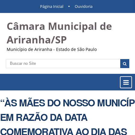
Ir
Ferramentas
Navegação
Página Inicial
Ouvidoria
para
Pessoais
o
Câmara Municipal de
conteúdo.
|
Ir
Ariranha/SP
para
a
Município de Ariranha - Estado de São Paulo
navegação
Busca
Busca
Avançada…
Most
ou
Ocul
“ÀS MÃES DO NOSSO MUNICÍP
Men
EM RAZÃO DA DATA
COMEMORATIVA AO DIA DAS