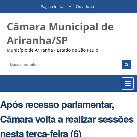
Ir
Ferramentas
Navegação
Página Inicial
Ouvidoria
para
Pessoais
o
Câmara Municipal de
conteúdo.
|
Ir
Ariranha/SP
para
a
Município de Ariranha - Estado de São Paulo
navegação
Busca
Busca
Avançada…
Most
ou
Ocul
Após recesso parlamentar,
Men
Câmara volta a realizar sessões
nesta terça-feira (6)