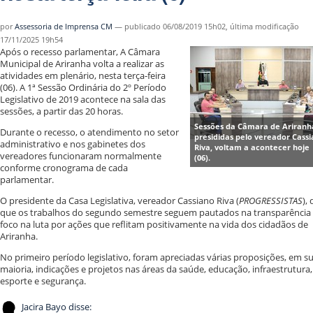
por
Assessoria de Imprensa CM
—
publicado
06/08/2019 15h02,
última modificação
17/11/2025 19h54
Após o recesso parlamentar, A Câmara
Municipal de Ariranha volta a realizar as
atividades em plenário, nesta terça-feira
(06). A 1ª Sessão Ordinária do 2º Período
Legislativo de 2019 acontece na sala das
sessões, a partir das 20 horas.
Sessões da Câmara de Ariranh
Durante o recesso, o atendimento no setor
presididas pelo vereador Cass
administrativo e nos gabinetes dos
Riva, voltam a acontecer hoje
vereadores funcionaram normalmente
(06).
conforme cronograma de cada
parlamentar.
O presidente da Casa Legislativa, vereador Cassiano Riva (
PROGRESSISTAS
), 
que os trabalhos do segundo semestre seguem pautados na transparência
foco na luta por ações que reflitam positivamente na vida dos cidadãos de
Ariranha.
No primeiro período legislativo, foram apreciadas várias proposições, em s
maioria, indicações e projetos nas áreas da saúde, educação, infraestrutura,
esporte e segurança.
Jacira Bayo disse: