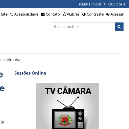
Página Inicial
Ouvidoria
Site
Acessibilidade
Contato
VLibras
Contraste
Acessar
Busca
Busca
Avançada…
de Ariranha
e
Sessões Online
de
rta