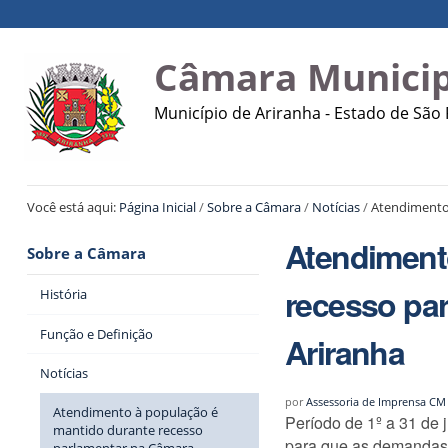
Ir
Ferramentas
Navegação
para
Pessoais
o
Câmara Municip
conteúdo.
|
Município de Ariranha - Estado de São
Ir
para
a
navegação
Você está aqui:
Página Inicial
/
Sobre a Câmara
/
Notícias
/
Atendimento 
Atendiment
Sobre a Câmara
recesso pa
História
Função e Definição
Ariranha
Notícias
por
Assessoria de Imprensa CM
Atendimento à população é
Período de 1º a 31 de 
mantido durante recesso
para que as demandas 
parlamentar na Câmara