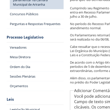
Municipal de Ariranha
Cumprindo seu Regimento I
entra em Recesso Parlamen
Concursos Públicos
julho a 30 de julho.
No período do Recesso Par
Perguntas e Respostas Frequentes
atendimento normal.
Os Parlamentares retornarão
Processo Legislativo
será realizada no dia 06/08,
Cabe ressaltar que o reces
Vereadores
Lei Orgânica do Município 
Leis e a Constituição Federa
Mesa Diretora
De acordo com o Artigo 64 
períodos de 5 de dezembro 
Ordem do Dia
extraordinárias, conforme 
Sessões Plenárias
Além disso, os parlamentar
no prédio do Poder Legislat
Orçamentos
Adicionar Comentá
Você pode adiciona
Leis
Campo de texto sim
clicáveis. Os come
Legislação Municipal