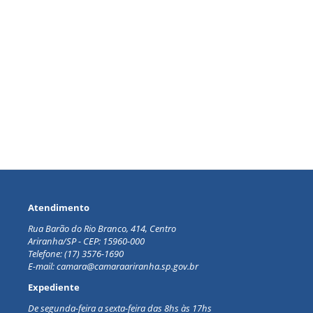
Atendimento
Rua Barão do Rio Branco, 414, Centro
Ariranha/SP - CEP: 15960-000
Telefone: (17) 3576-1690
E-mail: camara@camaraariranha.sp.gov.br
Expediente
De segunda-feira a sexta-feira d
as 8hs às 17hs