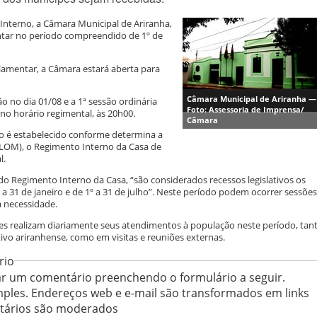
nterno, a Câmara Municipal de Ariranha,
tar no período compreendido de 1º de
lamentar, a Câmara estará aberta para
Câmara Municipal de Ariranha —
 no dia 01/08 e a 1ª sessão ordinária
Foto: Assessoria de Imprensa/
 no horário regimental, às 20h00.
Câmara
so é estabelecido conforme determina a
(LOM), o Regimento Interno da Casa de
l.
do Regimento Interno da Casa, “são considerados recessos legislativos os
a 31 de janeiro e de 1º a 31 de julho”. Neste período podem ocorrer sessões
a necessidade.
es realizam diariamente seus atendimentos à população neste período, tan
ivo ariranhense, como em visitas e reuniões externas.
rio
r um comentário preenchendo o formulário a seguir.
ples. Endereços web e e-mail são transformados em links
ntários são moderados