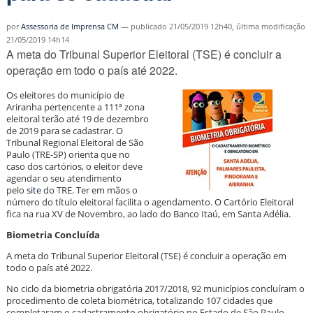
por
Assessoria de Imprensa CM
—
publicado
21/05/2019 12h40,
última modificação
21/05/2019 14h14
A meta do Tribunal Superior Eleitoral (TSE) é concluir a
operação em todo o país até 2022.
Os eleitores do município de
Ariranha pertencente a 111ª zona
eleitoral terão até 19 de dezembro
de 2019 para se cadastrar. O
Tribunal Regional Eleitoral de São
Paulo (TRE-SP) orienta que no
caso dos cartórios, o eleitor deve
agendar o seu atendimento
pelo
site
do TRE. Ter em mãos o
número do título eleitoral facilita o agendamento. O Cartório Eleitoral
fica na rua XV de Novembro, ao lado do Banco Itaú, em Santa Adélia.
Biometria Concluída
A meta do Tribunal Superior Eleitoral (TSE) é concluir a operação em
todo o país até 2022.
No ciclo da biometria obrigatória 2017/2018, 92 municípios concluíram o
procedimento de coleta biométrica, totalizando 107 cidades que
completaram o cadastramento obrigatório no Estado de São Paulo.