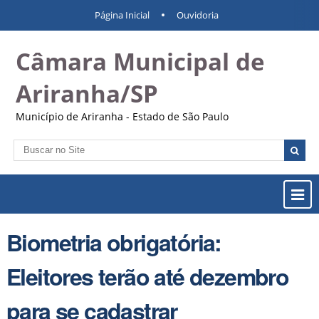
Ir
Ferramentas
Navegação
Página Inicial
Ouvidoria
para
Pessoais
o
Câmara Municipal de
conteúdo.
|
Ir
Ariranha/SP
para
a
Município de Ariranha - Estado de São Paulo
navegação
Busca
Busca
Avançada…
Most
ou
Ocul
Biometria obrigatória:
Men
Eleitores terão até dezembro
para se cadastrar