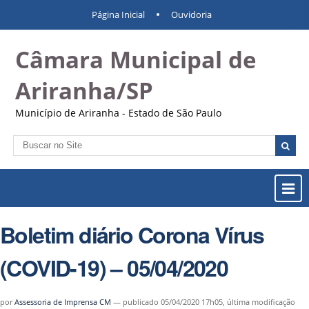
Ir
Ferramentas
Navegação
Página Inicial
Ouvidoria
para
Pessoais
o
Câmara Municipal de
conteúdo.
|
Ir
Ariranha/SP
para
a
Município de Ariranha - Estado de São Paulo
navegação
Busca
Busca
Avançada…
Most
ou
Ocul
Boletim diário Corona Vírus
Men
(COVID-19) – 05/04/2020
por
Assessoria de Imprensa CM
—
publicado
05/04/2020 17h05,
última modificação