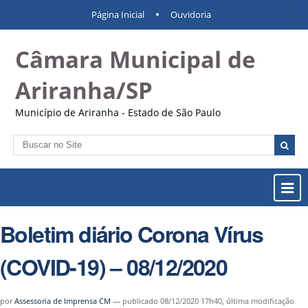
Ir
Ferramentas
Navegação
Página Inicial
Ouvidoria
para
Pessoais
o
Câmara Municipal de
conteúdo.
|
Ir
Ariranha/SP
para
a
Município de Ariranha - Estado de São Paulo
navegação
Busca
Busca
Avançada…
Most
ou
Ocul
Boletim diário Corona Vírus
Men
(COVID-19) – 08/12/2020
por
Assessoria de Imprensa CM
—
publicado
08/12/2020 17h40,
última modificação