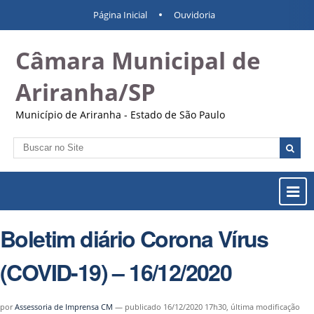
Ir
Ferramentas
Navegação
Página Inicial
Ouvidoria
para
Pessoais
o
Câmara Municipal de
conteúdo.
|
Ir
Ariranha/SP
para
a
Município de Ariranha - Estado de São Paulo
navegação
Busca
Busca
Avançada…
Most
ou
Ocul
Boletim diário Corona Vírus
Men
(COVID-19) – 16/12/2020
por
Assessoria de Imprensa CM
—
publicado
16/12/2020 17h30,
última modificação