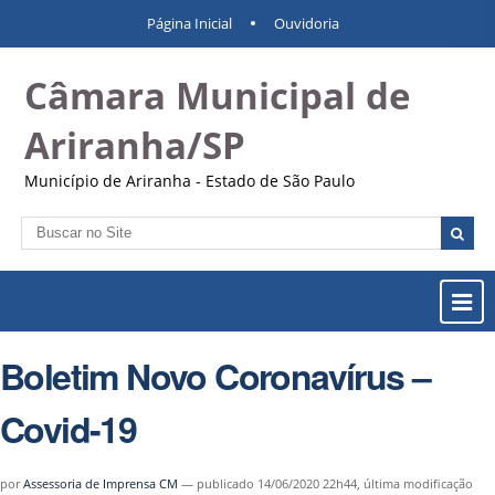
Ir
Ferramentas
Navegação
Página Inicial
Ouvidoria
para
Pessoais
o
Câmara Municipal de
conteúdo.
|
Ir
Ariranha/SP
para
a
Município de Ariranha - Estado de São Paulo
navegação
Busca
Busca
Avançada…
Most
ou
Ocul
Boletim Novo Coronavírus –
Men
Covid-19
por
Assessoria de Imprensa CM
—
publicado
14/06/2020 22h44,
última modificação