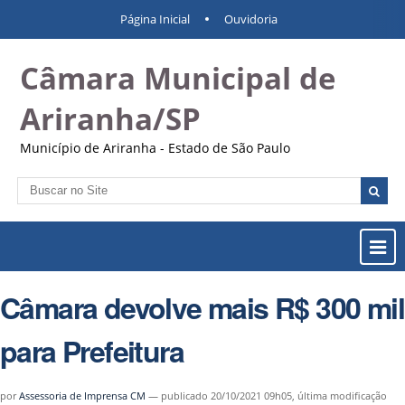
Ir
Ferramentas
Navegação
Página Inicial
Ouvidoria
para
Pessoais
o
Câmara Municipal de
conteúdo.
|
Ir
Ariranha/SP
para
a
Município de Ariranha - Estado de São Paulo
navegação
Busca
Busca
Avançada…
Most
ou
Ocul
Câmara devolve mais R$ 300 mil
Men
para Prefeitura
por
Assessoria de Imprensa CM
—
publicado
20/10/2021 09h05,
última modificação