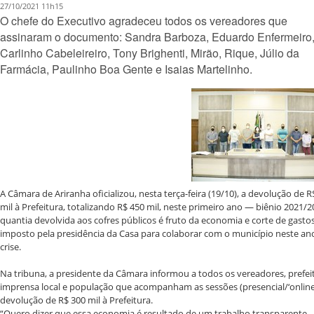
27/10/2021 11h15
O chefe do Executivo agradeceu todos os vereadores que
assinaram o documento: Sandra Barboza, Eduardo Enfermeiro
Carlinho Cabeleireiro, Tony Brighenti, Mirão, Rique, Júlio da
Farmácia, Paulinho Boa Gente e Isaias Martelinho.
A Câmara de Ariranha oficializou, nesta terça-feira (19/10), a devolução de R
mil à Prefeitura, totalizando R$ 450 mil, neste primeiro ano — biênio 2021/2
quantia devolvida aos cofres públicos é fruto da economia e corte de gasto
imposto pela presidência da Casa para colaborar com o município neste an
crise.
Na tribuna, a presidente da Câmara informou a todos os vereadores, prefei
imprensa local e população que acompanham as sessões (presencial/‘online’
devolução de R$ 300 mil à Prefeitura.
“Quero dizer que essa economia é resultado de um trabalho transparente,