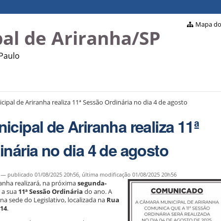
Mapa do 
al de Ariranha/SP
 Paulo
ipal de Ariranha realiza 11ª Sessão Ordinária no dia 4 de agosto
cipal de Ariranha realiza 11ª
nária no dia 4 de agosto
—
publicado
01/08/2025 20h56,
última modificação
01/08/2025 20h56
anha realizará, na próxima
segunda-
, a sua
11ª Sessão Ordinária
do ano. A
 na sede do Legislativo, localizada na
Rua
414
.