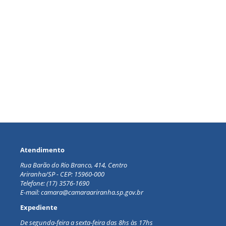
Atendimento
Rua Barão do Rio Branco, 414, Centro
Ariranha/SP - CEP: 15960-000
Telefone: (17) 3576-1690
E-mail: camara@camaraariranha.sp.gov.br
Expediente
De segunda-feira a sexta-feira d
as 8hs às 17hs