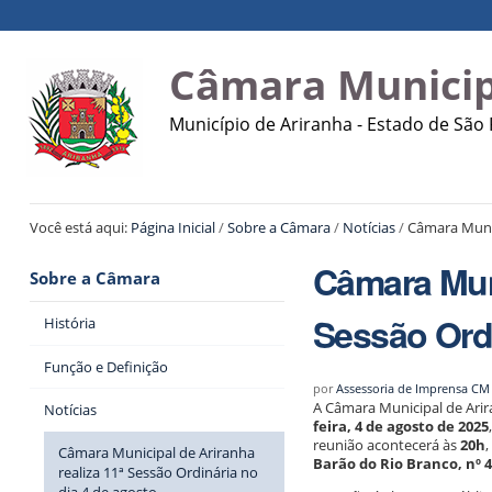
Ir
Ferramentas
Navegação
para
Pessoais
o
Câmara Municip
conteúdo.
|
Município de Ariranha - Estado de São
Ir
para
a
navegação
Você está aqui:
Página Inicial
/
Sobre a Câmara
/
Notícias
/
Câmara Munic
Câmara Muni
Sobre a Câmara
Sessão Ordi
História
Função e Definição
por
Assessoria de Imprensa CM
A Câmara Municipal de Arir
Notícias
feira, 4 de agosto de 2025
reunião acontecerá às
20h
,
Câmara Municipal de Ariranha
Barão do Rio Branco, nº 
realiza 11ª Sessão Ordinária no
dia 4 de agosto