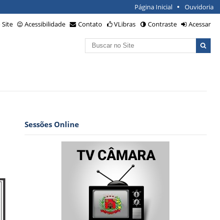
Página Inicial
Ouvidoria
Site
Acessibilidade
Contato
VLibras
Contraste
Acessar
Busca
Busca
Avançada…
Sessões Online