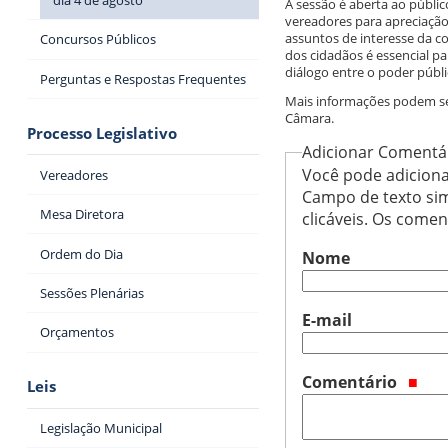
A sessão é aberta ao públi
vereadores para apreciação
assuntos de interesse da c
Concursos Públicos
dos cidadãos é essencial pa
diálogo entre o poder públi
Perguntas e Respostas Frequentes
Mais informações podem ser
Câmara.
Processo Legislativo
Adicionar Comentá
Você pode adiciona
Vereadores
Campo de texto sim
Mesa Diretora
clicáveis. Os come
Ordem do Dia
Nome
Sessões Plenárias
E-mail
Orçamentos
Comentário
Leis
Legislação Municipal