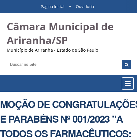
Ir
Ferramentas
Navegação
Página Inicial
Ouvidoria
para
Pessoais
o
Câmara Municipal de
conteúdo.
|
Ir
Ariranha/SP
para
a
Município de Ariranha - Estado de São Paulo
navegação
Busca
Busca
Avançada…
Most
ou
Ocul
MOÇÃO DE CONGRATULAÇÕE
Men
E PARABÉNS Nº 001/2023 "A
TODOS OS FARMACÊUTICOS: