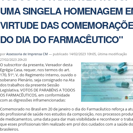
UMA SINGELA HOMENAGEM E
VIRTUDE DAS COMEMORAÇÕ
DO DIA DO FARMACÊUTICO"
por
Assessoria de Imprensa CM
—
publicado
14/02/2023 10h05,
última modificação
27/02/2023 20h20
O subscritor da presente, Vereador desta
Egrégia Casa, requer, nos termos do art.
170, §1º, V, do Regimento Interno, ouvido o
soberano Plenário, seja consignado na Ata
dos trabalhos da presente Sessão
Legislativa, VOTOS DE PARABÉNS A TODOS
OS FARMACÊUTICOS, em conformidade
com as digressões inframencionadas:
Comemorado no Brasil em 20 de janeiro o dia do Farmacêutico reforça a at
do profissional de saúde nos estudos da composição, nos processos produ
de medicamentos, uma data para dar mais visibilidade e reconhecer o trab
que esses profissionais têm realizado em prol dos cuidados com a saúde d
brasileiros.