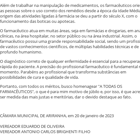
Além de trabalhar na manipulação de medicamentos, os farmacêuticos ori
as pessoas sobre o uso correto dos remédios desde a época da Idade Média
origem das atividades ligadas à farmácia se deu a partir do século X, com o
funcionamento das boticas ou apotecas.
O farmacêutico atua em muitas áreas, seja em farmácias e drogarias, em aná
clínicas, na área hospitalar, no setor público ou na área industrial. Assim, o
farmacêutico possui uma grande responsabilidade social, sendo um profiss
de vastos conhecimentos científicos, de múltiplas habilidades técnicas e de
profundo humanismo.
O diagnóstico correto de qualquer enfermidade é essencial para a recupera
rápida do paciente. A precisão do profissional farmacêutico é fundamental 
momento. Parabéns ao profissional que transforma substâncias em
possibilidades de cura e qualidade de vida.
Portanto, com todos os méritos, busco homenagear "A TODAS OS
FARMACÊUTICOS", o que é para mim motivo de júbilo e, por isso, é que acre
ser medida das mais justas e meritórias, dar o devido destaque ao fato.
CÂMARA MUNICIPAL DE ARIRANHA, em 20 de janeiro de 2023
VEREADOR EDUARDO DE OLIVEIRA
VEREADOR ANTONIO CARLOS BRIGHENTI FILHO