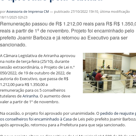
por
Assessoria de Imprensa CM
—
publicado
27/10/2022 15h10,
última modificação
18/11/2025 02h23
Remuneração passou de R$ 1.212,00 reais para R$ R$ 1.350,
reais a partir de 1º de novembro. Projeto foi encaminhado pelo
prefeito Joamir Barboza e já retornou ao Executivo para ser
sancionado.
A Câmara Legislativa de Ariranha aprovou
na noite de terça-feira (25/10), durante
sessão extraordinária, o Projeto de Lei n.º
050/2022, de 19 de outubro de 2022, de
autoria do Executivo, que passa de R$
1.212,00 para R$ 1.350,00 a
remuneração para os 5 conselheiros
tutelares de
Ariranha
. O aumento deve
valer a partir de 1º de novembro.
Na ocasião, o projeto foi aprovado por unanimidade. O
pedido de reajuste 
os conselheiros foi encaminhado à Casa
de Leis pelo prefeito Joamir Barboza
após aprovação, retornou para a Prefeitura para que seja sancionado.