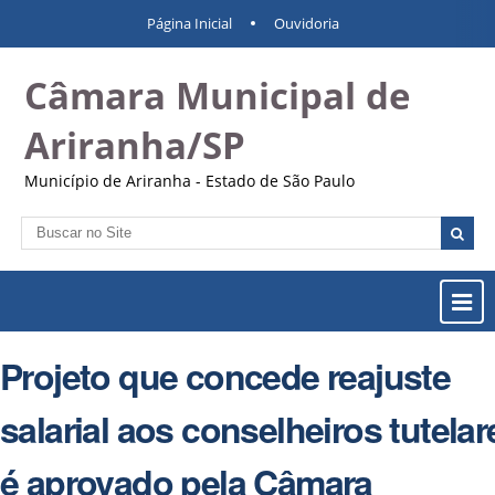
Ir
Ferramentas
Navegação
Página Inicial
Ouvidoria
para
Pessoais
o
Câmara Municipal de
conteúdo.
|
Ir
Ariranha/SP
para
a
Município de Ariranha - Estado de São Paulo
navegação
Busca
Busca
Avançada…
Most
ou
Ocul
Projeto que concede reajuste
Men
salarial aos conselheiros tutelar
é aprovado pela Câmara