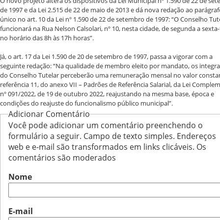
O novo projeto altera os dispositivos da Lei Municipal nº 1.590 de 22 de se
de 1997 e da Lei 2.515 de 22 de maio de 2013 e dá nova redação ao parágraf
único no art. 10 da Lei nº 1.590 de 22 de setembro de 1997: “O Conselho Tut
funcionará na Rua Nelson Calsolari, nº 10, nesta cidade, de segunda a sexta-f
no horário das 8h às 17h horas”.
Já, o art. 17 da Lei 1.590 de 20 de setembro de 1997, passa a vigorar com a
seguinte redação: “Na qualidade de membro eleito por mandato, os integr
do Conselho Tutelar perceberão uma remuneração mensal no valor consta
referência 11, do anexo VII – Padrões de Referência Salarial, da Lei Comple
nº 091/2022, de 19 de outubro 2022, reajustando na mesma base, época e
condições do reajuste do funcionalismo público municipal”.
Adicionar Comentário
Você pode adicionar um comentário preenchendo o
formulário a seguir. Campo de texto simples. Endereços
web e e-mail são transformados em links clicáveis. Os
comentários são moderados
Nome
E-mail