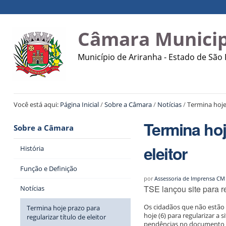
Ir
Ferramentas
Navegação
para
Pessoais
o
Câmara Municip
conteúdo.
|
Município de Ariranha - Estado de São
Ir
para
a
navegação
Você está aqui:
Página Inicial
/
Sobre a Câmara
/
Notícias
/
Termina hoje 
Termina hoje
Sobre a Câmara
eleitor
História
Função e Definição
por
Assessoria de Imprensa CM
TSE lançou site para r
Notícias
Os cidadãos que não estão e
Termina hoje prazo para
hoje (6) para regularizar a
regularizar título de eleitor
pendências no documento n