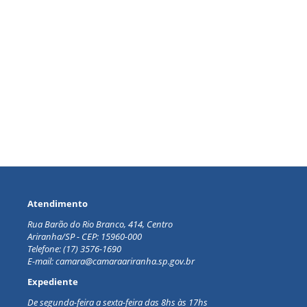
Atendimento
Rua Barão do Rio Branco, 414, Centro
Ariranha/SP - CEP: 15960-000
Telefone: (17) 3576-1690
E-mail: camara@camaraariranha.sp.gov.br
Expediente
De segunda-feira a sexta-feira d
as 8hs às 17hs