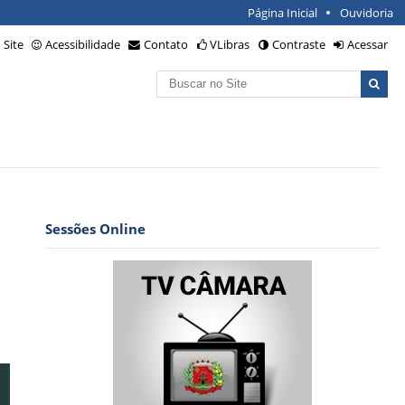
Página Inicial
Ouvidoria
Site
Acessibilidade
Contato
VLibras
Contraste
Acessar
Busca
Busca
Avançada…
Sessões Online