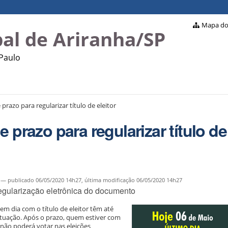
Mapa do 
al de Ariranha/SP
 Paulo
prazo para regularizar título de eleitor
 prazo para regularizar título de
—
publicado
06/05/2020 14h27,
última modificação
06/05/2020 14h27
egularização eletrônica do documento
m dia com o título de eleitor têm até
 situação. Após o prazo, quem estiver com
ão poderá votar nas eleições