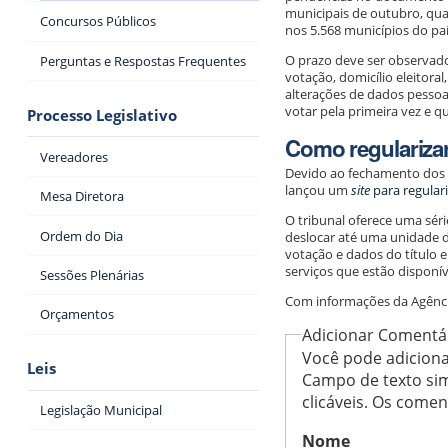
municipais de outubro, qua
Concursos Públicos
nos 5.568 municípios do paí
O prazo deve ser observad
Perguntas e Respostas Frequentes
votação, domicílio eleitoral,
alterações de dados pessoa
votar pela primeira vez e q
Processo Legislativo
Como regulariza
Vereadores
Devido ao fechamento dos ca
lançou um
site
para regulari
Mesa Diretora
O tribunal oferece uma sér
Ordem do Dia
deslocar até uma unidade da 
votação e dados do título e
serviços que estão disponív
Sessões Plenárias
Com informações da Agência
Orçamentos
Adicionar Comentá
Você pode adiciona
Leis
Campo de texto sim
clicáveis. Os come
Legislação Municipal
Nome