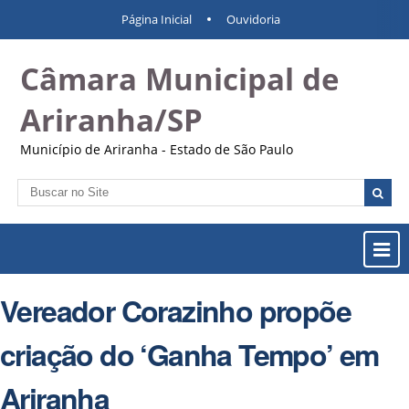
Ir
Ferramentas
Navegação
Página Inicial
Ouvidoria
para
Pessoais
o
Câmara Municipal de
conteúdo.
|
Ir
Ariranha/SP
para
a
Município de Ariranha - Estado de São Paulo
navegação
Busca
Busca
Avançada…
Most
ou
Ocul
Vereador Corazinho propõe
Men
criação do ‘Ganha Tempo’ em
Ariranha