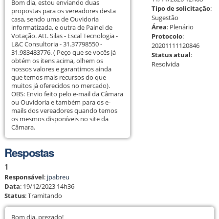
Bom dia, estou enviando duas
Tipo de solicitação
:
propostas para os vereadores desta
Sugestão
casa, sendo uma de Ouvidoria
Área
:
Plenário
informatizada, e outra de Painel de
Votação. Att. Silas - Escal Tecnologia -
Protocolo
:
L&C Consultoria - 31.37798550 -
20201111120846
31.983483776. ( Peço que se vocês já
Status atual
:
obtém os itens acima, olhem os
Resolvida
nossos valores e garantimos ainda
que temos mais recursos do que
muitos já oferecidos no mercado).
OBS: Envio feito pelo e-mail da Câmara
ou Ouvidoria e também para os e-
mails dos vereadores quando temos
os mesmos disponíveis no site da
Câmara.
Respostas
1
Responsável
:
jpabreu
Data
:
19/12/2023 14h36
Status
:
Tramitando
Bom dia, prezado!