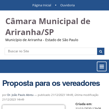
Ir
Ferramentas
Navegação
Página Inicial
Ouvidoria
para
Pessoais
o
Câmara Municipal de
conteúdo.
|
Ir
Ariranha/SP
para
a
Município de Ariranha - Estado de São Paulo
navegação
Busca
Busca
Avançada…
Most
ou
Ocul
Proposta para os vereadores
Men
por
Dr. João Paulo Abreu
—
publicado
21/12/2023 14h49,
última modificação
21/12/2023 14h49
Criada em
:
11/11/2020 12h08