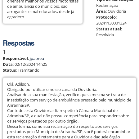
orientem melhor os vossos motoristas
Reclamação
de ambulância do município, são
Área
:
Ouvidoria
arrogantes e mal educados, desde já
agradeço.
Protocolo
:
20241130001324
Status atual
:
Resolvida
Respostas
1
Responsável
:
jpabreu
Data
:
02/12/2024 14h25
Status
:
Tramitando
Olá, Adilson.
Obrigado por utilizar o nosso canal da Ouvidoria.
Analisando a sua manifestação, verifico que a mesma se trata de
insatisfação com serviço de ambulância prestado pelo município de
Ariranha/SP.
Contudo, esta Ouvidoria diz respeito à Câmara Municipal de
Ariranha/SP, a qual não possui competência para responder sobre
os serviços prestados por outro órgão.
Dessa forma, como sua reclamação diz respeito aos serviços
prestados pelo Município de Ariranha/SP, você poderá encaminhar
esta reclamação diretamente para a Ouvidoria daquele órgão