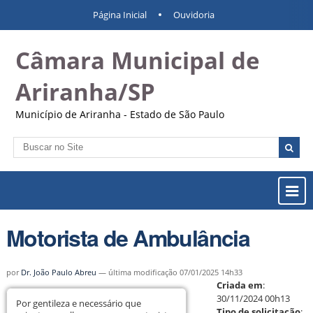
Ir
Ferramentas
Navegação
Página Inicial
Ouvidoria
para
Pessoais
o
Câmara Municipal de
conteúdo.
|
Ir
Ariranha/SP
para
a
Município de Ariranha - Estado de São Paulo
navegação
Busca
Busca
Avançada…
Most
ou
Ocul
Motorista de Ambulância
Men
por
Dr. João Paulo Abreu
—
última modificação
07/01/2025 14h33
Criada em
:
30/11/2024 00h13
Por gentileza e necessário que
Tipo de solicitação
: